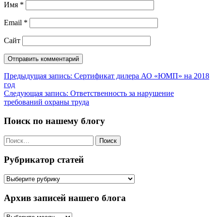
Имя
*
Email
*
Сайт
Навигация
Предыдущая запись:
Сертификат дилера АО «ЮМП» на 2018
год
по
Следующая запись:
Ответственность за нарушение
записям
требований охраны труда
Поиск по нашему блогу
Найти:
Рубрикатор статей
Рубрикатор
статей
Архив записей нашего блога
Архив