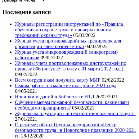
записей
нашего
Последние записи
блога
Журналы регистрации инструктажей по «Правила
обучения по охране труда и проверки знания
требований охраны труда»
05/03/2022
Журнал учета противоаварийных тренировок для
организаций электроэнергетики
04/03/2022
Журнал учета микроповреждений (микротравм)
работников
09/02/2022
Журналы учета противопожарных инструктажей по
приказу 806 (вступает в силу с 01 марта 2022 года)
09/02/2022
Всем сотрудникам получить карту МИР
02/02/2022
Режим работы на майские праздники 2021 года
04/05/2021
Новинки изданий в Библиотеке НТД
26/02/2021
Обучение мерам пожарной безопасности: какие шаги
необходимо предпринять?
05/02/2021
Журнал эксплуатации систем противопожарной защиты
27/01/2021
О режиме работы Группы предприятий «Центр
безопасности труда» в Новогодние праздники 2020-2021
гг.
28/12/2020