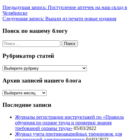
Навигация
Предыдущая запись:
Поступление аптечек на наш склад в
Челябинске
по
Следующая запись:
Вышли из печати новые издания
записям
Поиск по нашему блогу
Найти:
Рубрикатор статей
Рубрикатор
статей
Архив записей нашего блога
Архив
записей
нашего
Последние записи
блога
Журналы регистрации инструктажей по «Правила
обучения по охране труда и проверки знания
требований охраны труда»
05/03/2022
Журнал учета противоаварийных тренировок для
организаций электроэнергетики
04/03/2022