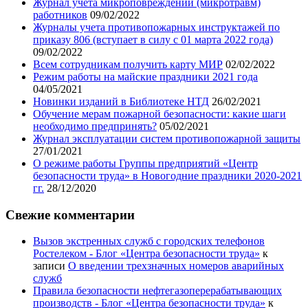
Журнал учета микроповреждений (микротравм)
работников
09/02/2022
Журналы учета противопожарных инструктажей по
приказу 806 (вступает в силу с 01 марта 2022 года)
09/02/2022
Всем сотрудникам получить карту МИР
02/02/2022
Режим работы на майские праздники 2021 года
04/05/2021
Новинки изданий в Библиотеке НТД
26/02/2021
Обучение мерам пожарной безопасности: какие шаги
необходимо предпринять?
05/02/2021
Журнал эксплуатации систем противопожарной защиты
27/01/2021
О режиме работы Группы предприятий «Центр
безопасности труда» в Новогодние праздники 2020-2021
гг.
28/12/2020
Свежие комментарии
Вызов экстренных служб с городских телефонов
Ростелеком - Блог «Центра безопасности труда»
к
записи
О введении трехзначных номеров аварийных
служб
Правила безопасности нефтегазоперерабатывающих
производств - Блог «Центра безопасности труда»
к