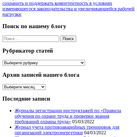
записям
сохранить и поддержать компетентность в условиях
изменяющегося законодательства и увеличивающейся рабочей
нагрузки
Поиск по нашему блогу
Найти:
Рубрикатор статей
Рубрикатор
статей
Архив записей нашего блога
Архив
записей
нашего
Последние записи
блога
Журналы регистрации инструктажей по «Правила
обучения по охране труда и проверки знания
требований охраны труда»
05/03/2022
Журнал учета противоаварийных тренировок для
организаций электроэнергетики
04/03/2022