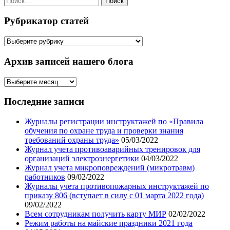
Рубрикатор статей
Рубрикатор
статей
Архив записей нашего блога
Архив
записей
нашего
Последние записи
блога
Журналы регистрации инструктажей по «Правила
обучения по охране труда и проверки знания
требований охраны труда»
05/03/2022
Журнал учета противоаварийных тренировок для
организаций электроэнергетики
04/03/2022
Журнал учета микроповреждений (микротравм)
работников
09/02/2022
Журналы учета противопожарных инструктажей по
приказу 806 (вступает в силу с 01 марта 2022 года)
09/02/2022
Всем сотрудникам получить карту МИР
02/02/2022
Режим работы на майские праздники 2021 года