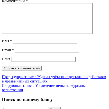
Комментарий
*
Имя
*
Email
*
Сайт
Навигация
Предыдущая запись:
Журнал учёта инструктажа по действиям
в чрезвычайных ситуациях
по
Следующая запись:
Увеличение цены на журналы
записям
регистрации
Поиск по нашему блогу
Найти: