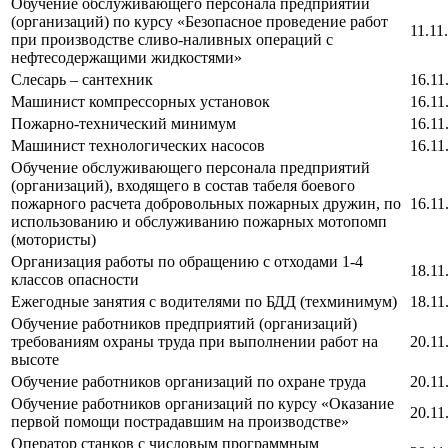
Обучение обслуживающего персонала предприятий
(организаций) по курсу «Безопасное проведение работ
11.11
при производстве сливо-наливных операций с
нефтесодержащими жидкостями»
Слесарь – сантехник
16.11
Машинист компрессорных установок
16.11
Пожарно-технический минимум
16.11
Машинист технологических насосов
16.11
Обучение обслуживающего персонала предприятий
(организаций), входящего в состав табеля боевого
пожарного расчета добровольных пожарных дружин, по
16.11
использованию и обслуживанию пожарных мотопомп
(мотористы)
Организация работы по обращению с отходами 1-4
18.11
классов опасности
Ежегодные занятия с водителями по БДД (техминимум)
18.11
Обучение работников предприятий (организаций)
требованиям охраны труда при выполнении работ на
20.11
высоте
Обучение работников организаций по охране труда
20.11
Обучение работников организаций по курсу «Оказание
20.11
первой помощи пострадавшим на производстве»
Оператор станков с числовым программным