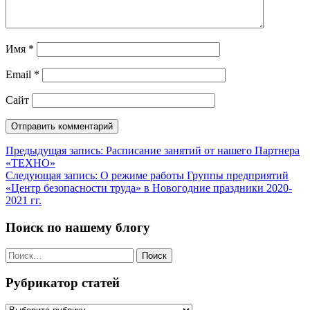
Имя
*
Email
*
Сайт
Навигация
Предыдущая запись:
Расписание занятий от нашего Партнера
«ТЕХНО»
по
Следующая запись:
О режиме работы Группы предприятий
записям
«Центр безопасности труда» в Новогодние праздники 2020-
2021 гг.
Поиск по нашему блогу
Найти:
Рубрикатор статей
Рубрикатор