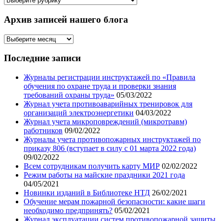
статей
Архив записей нашего блога
Архив
записей
нашего
Последние записи
блога
Журналы регистрации инструктажей по «Правила
обучения по охране труда и проверки знания
требований охраны труда»
05/03/2022
Журнал учета противоаварийных тренировок для
организаций электроэнергетики
04/03/2022
Журнал учета микроповреждений (микротравм)
работников
09/02/2022
Журналы учета противопожарных инструктажей по
приказу 806 (вступает в силу с 01 марта 2022 года)
09/02/2022
Всем сотрудникам получить карту МИР
02/02/2022
Режим работы на майские праздники 2021 года
04/05/2021
Новинки изданий в Библиотеке НТД
26/02/2021
Обучение мерам пожарной безопасности: какие шаги
необходимо предпринять?
05/02/2021
Журнал эксплуатации систем противопожарной защиты