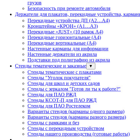
грузов
Безопасность при ремонте автомобиля
Держатели для плакатов, перекидные устройства, карма
Перекидные устройства ДП (А2…А4)
Кронштейны «КРОН» (А1…А3)
Перекидные «JUST» (10 рамок А4)
Перекидные горизонтальные (А4)
Перекидные вертикальные (А4)
Настенные карманы для информации
Настенные держатели из акрила
Подставки под полиграфию из акрила
Стенды тематические и заказные
▼
Стенды тематические с плакатами
Стенды "Уголок покупателя"
Стенды для школ и детских садов
Стенды с зеркалом "Готов ли ты к работе?"
Стенды для ПАО РЖД
Стенды КСОТ-П для ПАО РЖД
Стенды для ПАО Ростелеком
Варианты стендов (карманы одного размера)
Варианты стендов (карманы разного размера)
Стенды с рамками и без
Стенды с перекидным устройством
Стенды нашего производства (готовые работы)