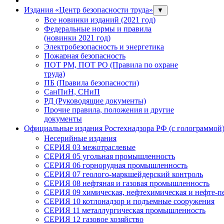
Издания «Центр безопасности труда»
▼
Все новинки изданий (2021 год)
Федеральные нормы и правила
(новинки 2021 год)
Электробезопасность и энергетика
Пожарная безопасность
ПОТ РМ, ПОТ РО (Правила по охране
труда)
ПБ (Правила безопасности)
СанПиН, СНиП
РД (Руководящие документы)
Прочие правила, положения и другие
документы
Официальные издания Ростехнадзора РФ (с голограммой
Несерийные издания
СЕРИЯ 03 межотраслевые
СЕРИЯ 05 угольная промышленность
СЕРИЯ 06 горнорудная промышленность
СЕРИЯ 07 геолого-маркшейдерский контроль
СЕРИЯ 08 нефтяная и газовая промышленность
СЕРИЯ 09 химическая, нефтехимическая и нефте-
СЕРИЯ 10 котлонадзор и подъемные сооружения
СЕРИЯ 11 металлургическая промышленность
СЕРИЯ 12 газовое хозяйство