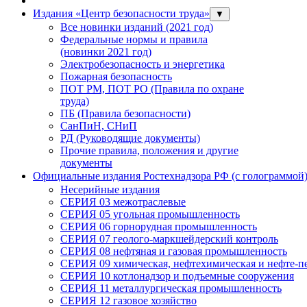
Издания «Центр безопасности труда»
▼
Все новинки изданий (2021 год)
Федеральные нормы и правила
(новинки 2021 год)
Электробезопасность и энергетика
Пожарная безопасность
ПОТ РМ, ПОТ РО (Правила по охране
труда)
ПБ (Правила безопасности)
СанПиН, СНиП
РД (Руководящие документы)
Прочие правила, положения и другие
документы
Официальные издания Ростехнадзора РФ (с голограммой
Несерийные издания
СЕРИЯ 03 межотраслевые
СЕРИЯ 05 угольная промышленность
СЕРИЯ 06 горнорудная промышленность
СЕРИЯ 07 геолого-маркшейдерский контроль
СЕРИЯ 08 нефтяная и газовая промышленность
СЕРИЯ 09 химическая, нефтехимическая и нефте-
СЕРИЯ 10 котлонадзор и подъемные сооружения
СЕРИЯ 11 металлургическая промышленность
СЕРИЯ 12 газовое хозяйство