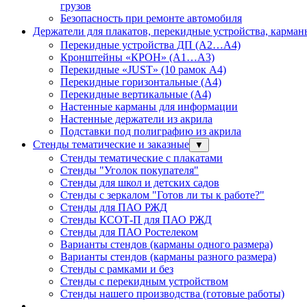
грузов
Безопасность при ремонте автомобиля
Держатели для плакатов, перекидные устройства, карма
Перекидные устройства ДП (А2…А4)
Кронштейны «КРОН» (А1…А3)
Перекидные «JUST» (10 рамок А4)
Перекидные горизонтальные (А4)
Перекидные вертикальные (А4)
Настенные карманы для информации
Настенные держатели из акрила
Подставки под полиграфию из акрила
Стенды тематические и заказные
▼
Стенды тематические с плакатами
Стенды "Уголок покупателя"
Стенды для школ и детских садов
Стенды с зеркалом "Готов ли ты к работе?"
Стенды для ПАО РЖД
Стенды КСОТ-П для ПАО РЖД
Стенды для ПАО Ростелеком
Варианты стендов (карманы одного размера)
Варианты стендов (карманы разного размера)
Стенды с рамками и без
Стенды с перекидным устройством
Стенды нашего производства (готовые работы)