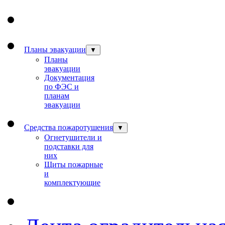
Планы эвакуации
▼
Планы
эвакуации
Документация
по ФЭС и
планам
эвакуации
Средства пожаротушения
▼
Огнетушители и
подставки для
них
Щиты пожарные
и
комплектующие