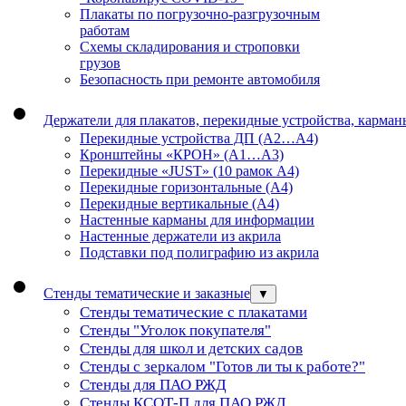
Плакаты по погрузочно-разгрузочным
работам
Схемы складирования и строповки
грузов
Безопасность при ремонте автомобиля
Держатели для плакатов, перекидные устройства, карма
Перекидные устройства ДП (А2…А4)
Кронштейны «КРОН» (А1…А3)
Перекидные «JUST» (10 рамок А4)
Перекидные горизонтальные (А4)
Перекидные вертикальные (А4)
Настенные карманы для информации
Настенные держатели из акрила
Подставки под полиграфию из акрила
Стенды тематические и заказные
▼
Стенды тематические с плакатами
Стенды "Уголок покупателя"
Стенды для школ и детских садов
Стенды с зеркалом "Готов ли ты к работе?"
Стенды для ПАО РЖД
Стенды КСОТ-П для ПАО РЖД