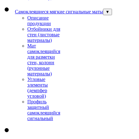
Самоклеящиеся мягкие сигнальные маты
▼
Описание
продукции
Отбойники для
стен (листовые
материалы)
Мат
самоклеящийся
для разметки
стен, колонн
(рулонные
материалы)
Угловые
элементы
(демпфер
угловой)
Профиль
защитный
cамоклеящийся
сигнальный