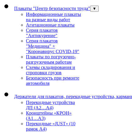
Плакаты "Центр безопасности труда"
▼
Информационные плакаты
на разные виды работ
Агитационные плакаты
Серия плакатов
"Антикурение"
Серия плакатов
"Медицина" +
"Коронавирус COVID-19"
Плакаты по погрузочно-
разгрузочным работам
Схемы складирования и
строповки грузов
Безопасность при ремонте
автомобиля
Держатели для плакатов, перекидные устройства, карма
Перекидные устройства
ДП (А2…А4)
Кронштейны «КРОН»
(А1…А3)
Перекидные «JUST» (10
рамок А4)