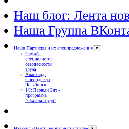
Наш блог: Лента но
Наша Группа ВКонт
Наши Партнеры и их спецпредложения
▼
Служба
специалистов
безопасности
труда
Авангард-
Спецодежда
Челябинск
1С: Первый Бит -
программа
"Охрана труда"
Издания «Центр безопасности труда»
▼