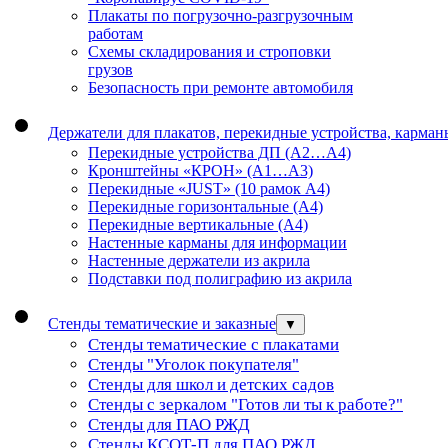
Плакаты по погрузочно-разгрузочным
работам
Схемы складирования и строповки
грузов
Безопасность при ремонте автомобиля
Держатели для плакатов, перекидные устройства, карма
Перекидные устройства ДП (А2…А4)
Кронштейны «КРОН» (А1…А3)
Перекидные «JUST» (10 рамок А4)
Перекидные горизонтальные (А4)
Перекидные вертикальные (А4)
Настенные карманы для информации
Настенные держатели из акрила
Подставки под полиграфию из акрила
Стенды тематические и заказные
▼
Стенды тематические с плакатами
Стенды "Уголок покупателя"
Стенды для школ и детских садов
Стенды с зеркалом "Готов ли ты к работе?"
Стенды для ПАО РЖД
Стенды КСОТ-П для ПАО РЖД