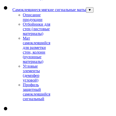
Самоклеящиеся мягкие сигнальные маты
▼
Описание
продукции
Отбойники для
стен (листовые
материалы)
Мат
самоклеящийся
для разметки
стен, колонн
(рулонные
материалы)
Угловые
элементы
(демпфер
угловой)
Профиль
защитный
cамоклеящийся
сигнальный