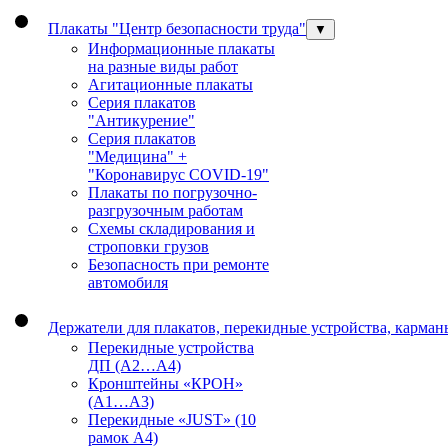
Плакаты "Центр безопасности труда"
▼
Информационные плакаты
на разные виды работ
Агитационные плакаты
Серия плакатов
"Антикурение"
Серия плакатов
"Медицина" +
"Коронавирус COVID-19"
Плакаты по погрузочно-
разгрузочным работам
Схемы складирования и
строповки грузов
Безопасность при ремонте
автомобиля
Держатели для плакатов, перекидные устройства, карма
Перекидные устройства
ДП (А2…А4)
Кронштейны «КРОН»
(А1…А3)
Перекидные «JUST» (10
рамок А4)