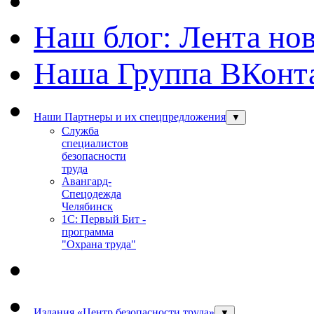
Наш блог: Лента но
Наша Группа ВКонт
Наши Партнеры и их спецпредложения
▼
Служба
специалистов
безопасности
труда
Авангард-
Спецодежда
Челябинск
1С: Первый Бит -
программа
"Охрана труда"
Издания «Центр безопасности труда»
▼