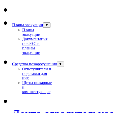
Планы эвакуации
▼
Планы
эвакуации
Документация
по ФЭС и
планам
эвакуации
Средства пожаротушения
▼
Огнетушители и
подставки для
них
Щиты пожарные
и
комплектующие