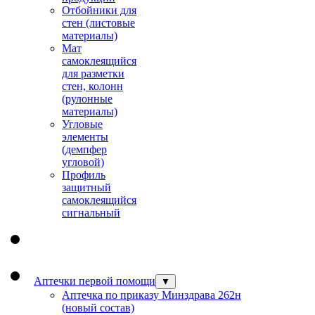
Отбойники для
стен (листовые
материалы)
Мат
самоклеящийся
для разметки
стен, колонн
(рулонные
материалы)
Угловые
элементы
(демпфер
угловой)
Профиль
защитный
cамоклеящийся
сигнальный
Аптечки первой помощи
▼
Аптечка по приказу Минздрава 262н
(новый состав)