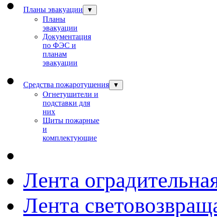
Планы эвакуации
▼
Планы
эвакуации
Документация
по ФЭС и
планам
эвакуации
Средства пожаротушения
▼
Огнетушители и
подставки для
них
Щиты пожарные
и
комплектующие
Лента оградительна
Лента световозвращ