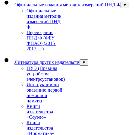
Официальные издания методик измерений ПНД Ф
▼
Официальные
издания методик
измерений ПНД
Ф
Переиздания
ПНД Ф (ФБУ
ФЦАО) (2015-
2017 гг.)
Литература других издательств
▼
ПУЭ (Правила
устройства
электроустановок)
Инструкции по
оказанию первой
помощи и
памятки
Книги
издательства
«Соуэло»
Книги
издательства
«Норматика»