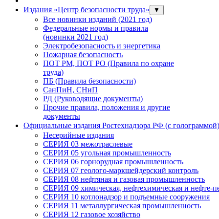
Издания «Центр безопасности труда»
▼
Все новинки изданий (2021 год)
Федеральные нормы и правила
(новинки 2021 год)
Электробезопасность и энергетика
Пожарная безопасность
ПОТ РМ, ПОТ РО (Правила по охране
труда)
ПБ (Правила безопасности)
СанПиН, СНиП
РД (Руководящие документы)
Прочие правила, положения и другие
документы
Официальные издания Ростехнадзора РФ (с голограммой
Несерийные издания
СЕРИЯ 03 межотраслевые
СЕРИЯ 05 угольная промышленность
СЕРИЯ 06 горнорудная промышленность
СЕРИЯ 07 геолого-маркшейдерский контроль
СЕРИЯ 08 нефтяная и газовая промышленность
СЕРИЯ 09 химическая, нефтехимическая и нефте-
СЕРИЯ 10 котлонадзор и подъемные сооружения
СЕРИЯ 11 металлургическая промышленность
СЕРИЯ 12 газовое хозяйство