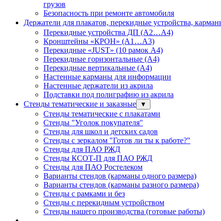
грузов
Безопасность при ремонте автомобиля
Держатели для плакатов, перекидные устройства, карма
Перекидные устройства ДП (А2…А4)
Кронштейны «КРОН» (А1…А3)
Перекидные «JUST» (10 рамок А4)
Перекидные горизонтальные (А4)
Перекидные вертикальные (А4)
Настенные карманы для информации
Настенные держатели из акрила
Подставки под полиграфию из акрила
Стенды тематические и заказные
▼
Стенды тематические с плакатами
Стенды "Уголок покупателя"
Стенды для школ и детских садов
Стенды с зеркалом "Готов ли ты к работе?"
Стенды для ПАО РЖД
Стенды КСОТ-П для ПАО РЖД
Стенды для ПАО Ростелеком
Варианты стендов (карманы одного размера)
Варианты стендов (карманы разного размера)
Стенды с рамками и без
Стенды с перекидным устройством
Стенды нашего производства (готовые работы)