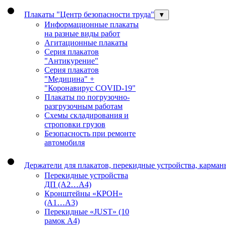
Плакаты "Центр безопасности труда"
▼
Информационные плакаты
на разные виды работ
Агитационные плакаты
Серия плакатов
"Антикурение"
Серия плакатов
"Медицина" +
"Коронавирус COVID-19"
Плакаты по погрузочно-
разгрузочным работам
Схемы складирования и
строповки грузов
Безопасность при ремонте
автомобиля
Держатели для плакатов, перекидные устройства, карма
Перекидные устройства
ДП (А2…А4)
Кронштейны «КРОН»
(А1…А3)
Перекидные «JUST» (10
рамок А4)