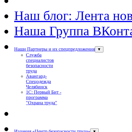
Наш блог: Лента но
Наша Группа ВКонт
Наши Партнеры и их спецпредложения
▼
Служба
специалистов
безопасности
труда
Авангард-
Спецодежда
Челябинск
1С: Первый Бит -
программа
"Охрана труда"
Издания «Центр безопасности труда»
▼