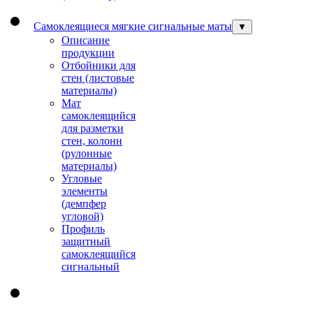
Самоклеящиеся мягкие сигнальные маты
▼
Описание
продукции
Отбойники для
стен (листовые
материалы)
Мат
самоклеящийся
для разметки
стен, колонн
(рулонные
материалы)
Угловые
элементы
(демпфер
угловой)
Профиль
защитный
cамоклеящийся
сигнальный