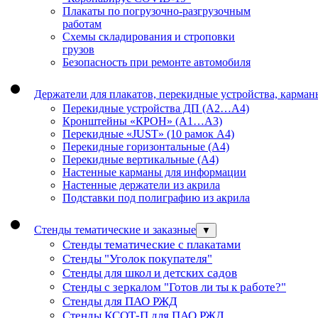
Плакаты по погрузочно-разгрузочным
работам
Схемы складирования и строповки
грузов
Безопасность при ремонте автомобиля
Держатели для плакатов, перекидные устройства, карма
Перекидные устройства ДП (А2…А4)
Кронштейны «КРОН» (А1…А3)
Перекидные «JUST» (10 рамок А4)
Перекидные горизонтальные (А4)
Перекидные вертикальные (А4)
Настенные карманы для информации
Настенные держатели из акрила
Подставки под полиграфию из акрила
Стенды тематические и заказные
▼
Стенды тематические с плакатами
Стенды "Уголок покупателя"
Стенды для школ и детских садов
Стенды с зеркалом "Готов ли ты к работе?"
Стенды для ПАО РЖД
Стенды КСОТ-П для ПАО РЖД