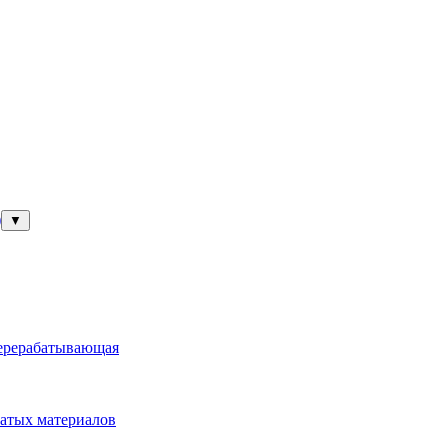
)
▼
перерабатывающая
атых материалов