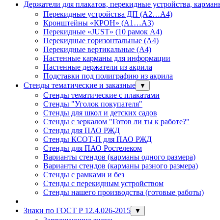
Держатели для плакатов, перекидные устройства, карма
Перекидные устройства ДП (А2…А4)
Кронштейны «КРОН» (А1…А3)
Перекидные «JUST» (10 рамок А4)
Перекидные горизонтальные (А4)
Перекидные вертикальные (А4)
Настенные карманы для информации
Настенные держатели из акрила
Подставки под полиграфию из акрила
Стенды тематические и заказные
▼
Стенды тематические с плакатами
Стенды "Уголок покупателя"
Стенды для школ и детских садов
Стенды с зеркалом "Готов ли ты к работе?"
Стенды для ПАО РЖД
Стенды КСОТ-П для ПАО РЖД
Стенды для ПАО Ростелеком
Варианты стендов (карманы одного размера)
Варианты стендов (карманы разного размера)
Стенды с рамками и без
Стенды с перекидным устройством
Стенды нашего производства (готовые работы)
Знаки по ГОСТ Р 12.4.026-2015
▼