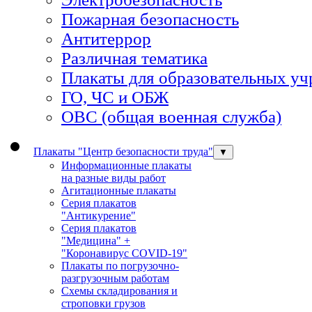
Пожарная безопасность
Антитеррор
Различная тематика
Плакаты для образовательных у
ГО, ЧС и ОБЖ
ОВС (общая военная служба)
Плакаты "Центр безопасности труда"
▼
Информационные плакаты
на разные виды работ
Агитационные плакаты
Серия плакатов
"Антикурение"
Серия плакатов
"Медицина" +
"Коронавирус COVID-19"
Плакаты по погрузочно-
разгрузочным работам
Схемы складирования и
строповки грузов