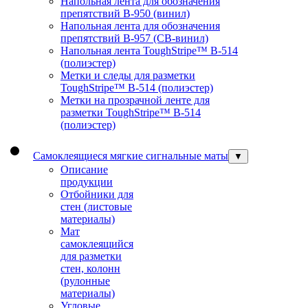
Напольная лента для обозначения
препятствий В-950 (винил)
Напольная лента для обозначения
препятствий В-957 (СВ-винил)
Напольная лента ToughStripe™ В-514
(полиэстер)
Метки и следы для разметки
ToughStripe™ В-514 (полиэстер)
Метки на прозрачной ленте для
разметки ToughStripe™ В-514
(полиэстер)
Самоклеящиеся мягкие сигнальные маты
▼
Описание
продукции
Отбойники для
стен (листовые
материалы)
Мат
самоклеящийся
для разметки
стен, колонн
(рулонные
материалы)
Угловые