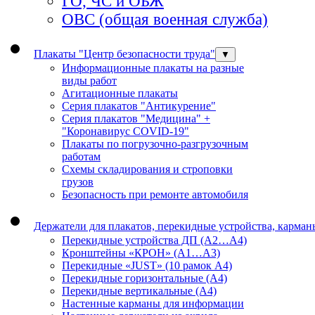
ГО, ЧС и ОБЖ
ОВС (общая военная служба)
Плакаты "Центр безопасности труда"
▼
Информационные плакаты на разные
виды работ
Агитационные плакаты
Серия плакатов "Антикурение"
Серия плакатов "Медицина" +
"Коронавирус COVID-19"
Плакаты по погрузочно-разгрузочным
работам
Схемы складирования и строповки
грузов
Безопасность при ремонте автомобиля
Держатели для плакатов, перекидные устройства, карма
Перекидные устройства ДП (А2…А4)
Кронштейны «КРОН» (А1…А3)
Перекидные «JUST» (10 рамок А4)
Перекидные горизонтальные (А4)
Перекидные вертикальные (А4)
Настенные карманы для информации