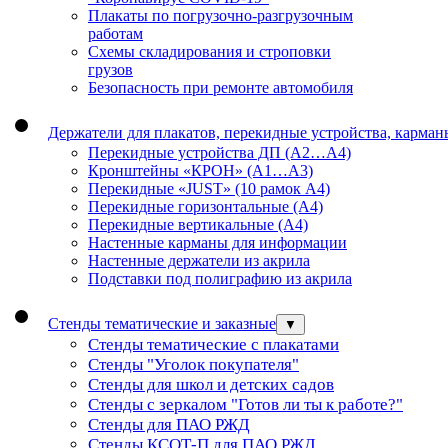
Плакаты по погрузочно-разгрузочным
работам
Схемы складирования и строповки
грузов
Безопасность при ремонте автомобиля
Держатели для плакатов, перекидные устройства, карма
Перекидные устройства ДП (А2…А4)
Кронштейны «КРОН» (А1…А3)
Перекидные «JUST» (10 рамок А4)
Перекидные горизонтальные (А4)
Перекидные вертикальные (А4)
Настенные карманы для информации
Настенные держатели из акрила
Подставки под полиграфию из акрила
Стенды тематические и заказные
▼
Стенды тематические с плакатами
Стенды "Уголок покупателя"
Стенды для школ и детских садов
Стенды с зеркалом "Готов ли ты к работе?"
Стенды для ПАО РЖД
Стенды КСОТ-П для ПАО РЖД