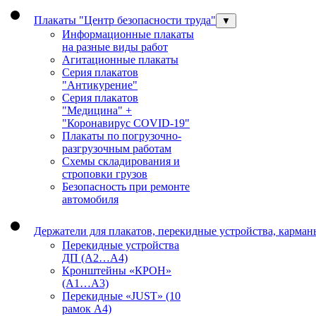
Плакаты "Центр безопасности труда"
▼
Информационные плакаты
на разные виды работ
Агитационные плакаты
Серия плакатов
"Антикурение"
Серия плакатов
"Медицина" +
"Коронавирус COVID-19"
Плакаты по погрузочно-
разгрузочным работам
Схемы складирования и
строповки грузов
Безопасность при ремонте
автомобиля
Держатели для плакатов, перекидные устройства, карма
Перекидные устройства
ДП (А2…А4)
Кронштейны «КРОН»
(А1…А3)
Перекидные «JUST» (10
рамок А4)