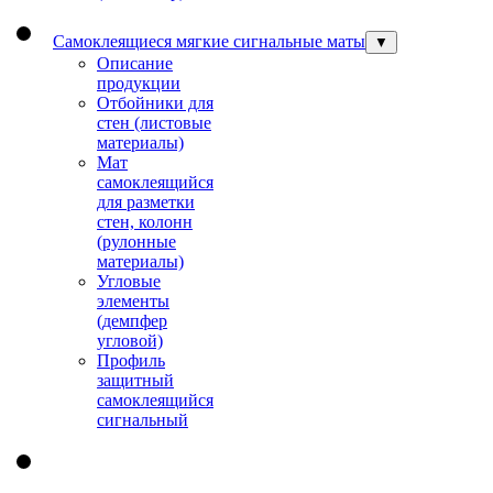
Самоклеящиеся мягкие сигнальные маты
▼
Описание
продукции
Отбойники для
стен (листовые
материалы)
Мат
самоклеящийся
для разметки
стен, колонн
(рулонные
материалы)
Угловые
элементы
(демпфер
угловой)
Профиль
защитный
cамоклеящийся
сигнальный