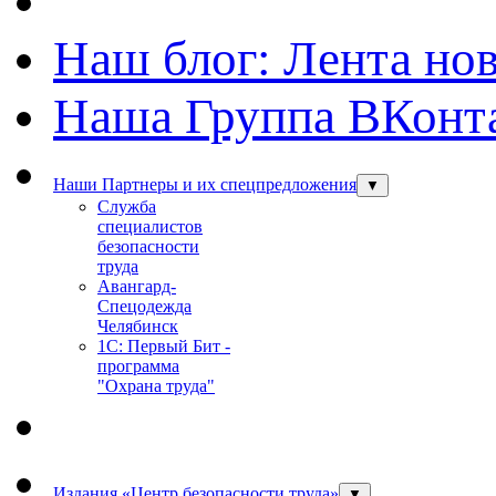
Наш блог: Лента но
Наша Группа ВКонт
Наши Партнеры и их спецпредложения
▼
Служба
специалистов
безопасности
труда
Авангард-
Спецодежда
Челябинск
1С: Первый Бит -
программа
"Охрана труда"
Издания «Центр безопасности труда»
▼