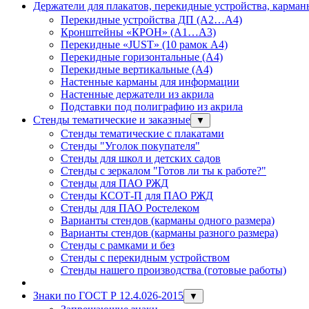
Держатели для плакатов, перекидные устройства, карма
Перекидные устройства ДП (А2…А4)
Кронштейны «КРОН» (А1…А3)
Перекидные «JUST» (10 рамок А4)
Перекидные горизонтальные (А4)
Перекидные вертикальные (А4)
Настенные карманы для информации
Настенные держатели из акрила
Подставки под полиграфию из акрила
Стенды тематические и заказные
▼
Стенды тематические с плакатами
Стенды "Уголок покупателя"
Стенды для школ и детских садов
Стенды с зеркалом "Готов ли ты к работе?"
Стенды для ПАО РЖД
Стенды КСОТ-П для ПАО РЖД
Стенды для ПАО Ростелеком
Варианты стендов (карманы одного размера)
Варианты стендов (карманы разного размера)
Стенды с рамками и без
Стенды с перекидным устройством
Стенды нашего производства (готовые работы)
Знаки по ГОСТ Р 12.4.026-2015
▼