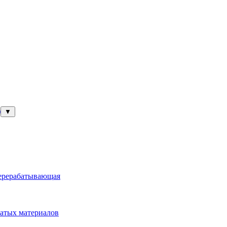
)
▼
перерабатывающая
атых материалов