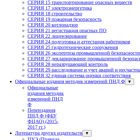
СЕРИЯ 15 транспортирование опасных веществ
СЕРИЯ 17 электроэнергетика
СЕРИЯ 18 строительство
СЕРИЯ 19 пожарная безопасность
СЕРИЯ 20 котлонадзор
СЕРИЯ 21 регистрация опасных ПО
СЕРИЯ 22 лицензирование
СЕРИЯ 24 подготовка и аттестация работников
СЕРИЯ 25 гидротехнические сооружения
СЕРИЯ 26 экспертиза промышленной безопасности
СЕРИЯ 27 декларирование промышленной безопасн
СЕРИЯ 28 неразрушающий контроль
СЕРИЯ 29 расследование и учет аварий и несчастн
СЕРИЯ 32 единая система оценки соответствия
Официальные издания методик измерений ПНД Ф
▼
Официальные
издания методик
измерений ПНД
Ф
Переиздания
ПНД Ф (ФБУ
ФЦАО) (2015-
2017 гг.)
Литература других издательств
▼
ПУЭ (Правила